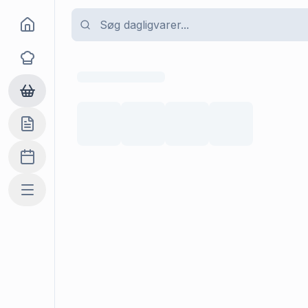
Goma
Opskrifter
Dagligvarer
Indkøbslisten
Madplan
Mere