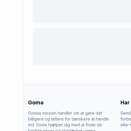
Goma
Har
Gomas mission handler om at gøre det
Send 
billigere og lettere for danskere at handle
forbe
ind. Goma hjælper dig med at finde de
eller
bedste priser og planlægge ugens