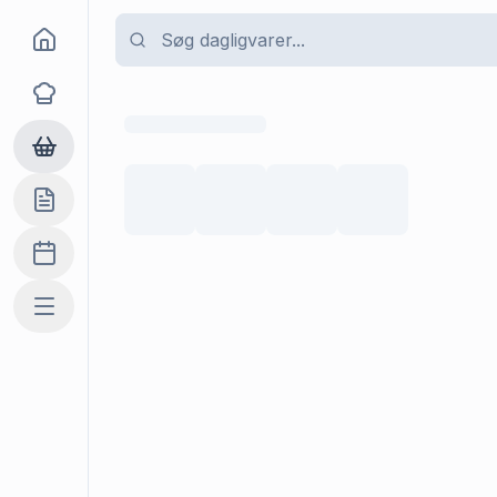
Goma
Opskrifter
Dagligvarer
Indkøbslisten
Madplan
Mere