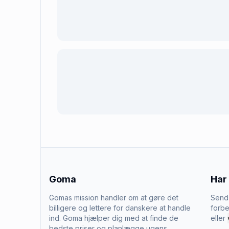
Goma
Har
Gomas mission handler om at gøre det
Send 
billigere og lettere for danskere at handle
forbe
ind. Goma hjælper dig med at finde de
eller
bedste priser og planlægge ugens