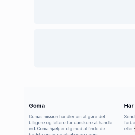
Goma
Har
Gomas mission handler om at gøre det
Send 
billigere og lettere for danskere at handle
forbe
ind. Goma hjælper dig med at finde de
eller
bedste priser og planlægge ugens