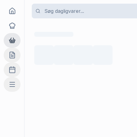
Goma
Opskrifter
Dagligvarer
Indkøbslisten
Madplan
Mere