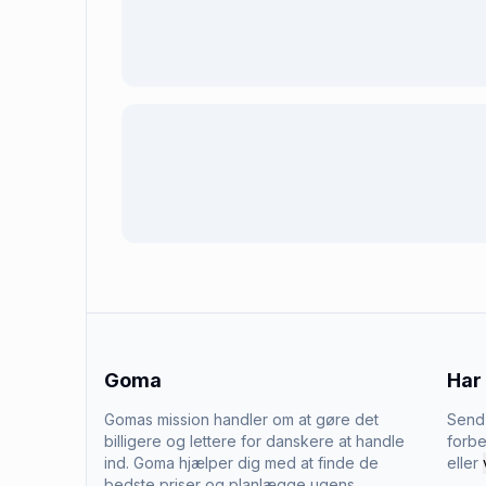
Goma
Har
Gomas mission handler om at gøre det
Send 
billigere og lettere for danskere at handle
forbe
ind. Goma hjælper dig med at finde de
eller
bedste priser og planlægge ugens