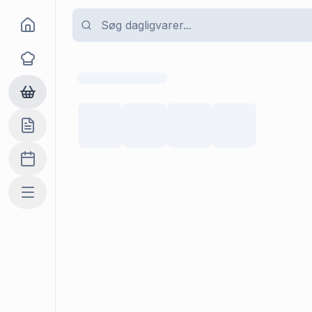
Goma
Opskrifter
Dagligvarer
Indkøbslisten
Madplan
Mere