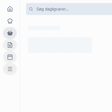
Goma
Opskrifter
Dagligvarer
Indkøbslisten
Madplan
Mere