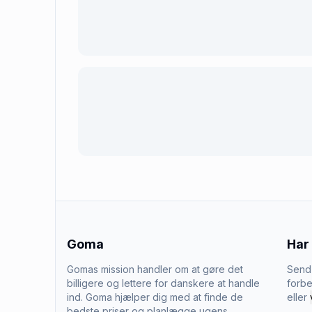
Goma
Har
Gomas mission handler om at gøre det
Send 
billigere og lettere for danskere at handle
forbe
ind. Goma hjælper dig med at finde de
eller
bedste priser og planlægge ugens