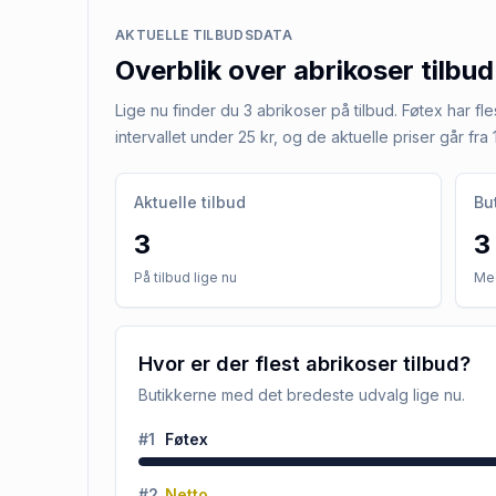
AKTUELLE TILBUDSDATA
Overblik over
abrikoser
tilbud
Lige nu finder du 3 abrikoser på tilbud. Føtex har fles
intervallet under 25 kr, og de aktuelle priser går fra 1
Aktuelle tilbud
Bu
3
3
På tilbud lige nu
Med
Hvor er der flest abrikoser tilbud?
Butikkerne med det bredeste udvalg lige nu.
#
1
Føtex
#
2
Netto