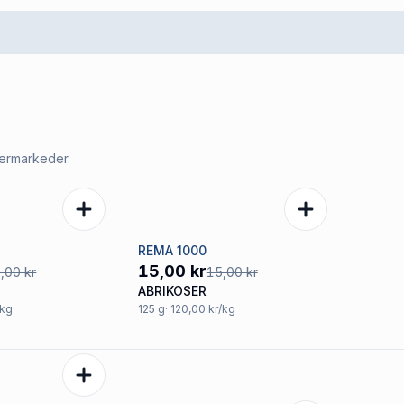
permarkeder.
REMA 1000
Tilbud
15,00 kr
,00 kr
15,00 kr
ABRIKOSER
/kg
125
g
· 120,00 kr/kg