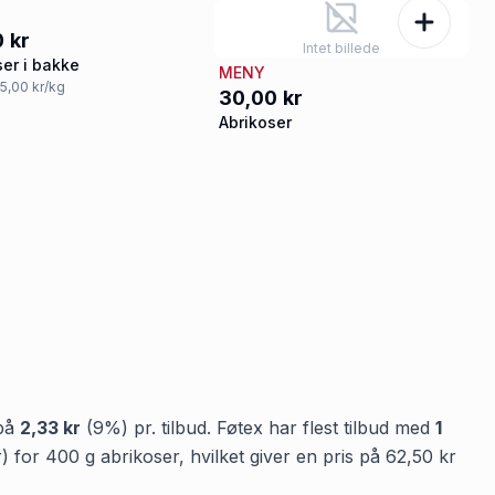
 kr
Intet billede
ser i bakke
MENY
75,00 kr/kg
30,00 kr
Abrikoser
 på
2,33 kr
(
9
%) pr. tilbud.
Føtex
har flest tilbud med
1
r
)
for
400
g
abrikoser
, hvilket giver en pris på
62,50 kr