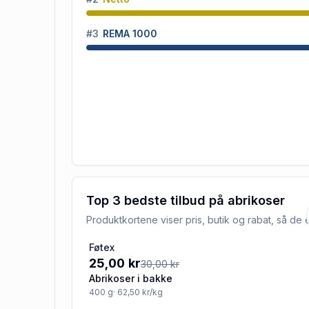
#
3
REMA 1000
Top 3 bedste tilbud på
abrikoser
Produktkortene viser pris, butik og rabat, så d
Føtex
-17%
25,00 kr
30,00 kr
Abrikoser i bakke
400
g
· 62,50 kr/kg