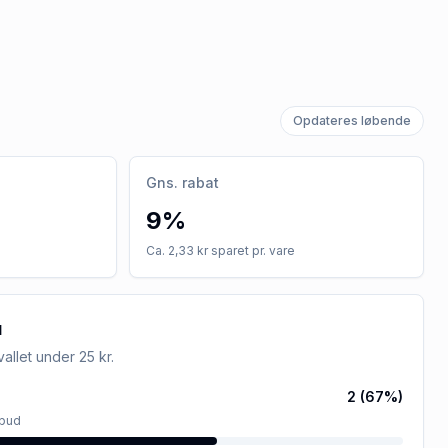
Opdateres løbende
Gns. rabat
9%
Ca. 2,33 kr sparet pr. vare
u
rvallet
under 25 kr
.
2
(
67
%)
lbud