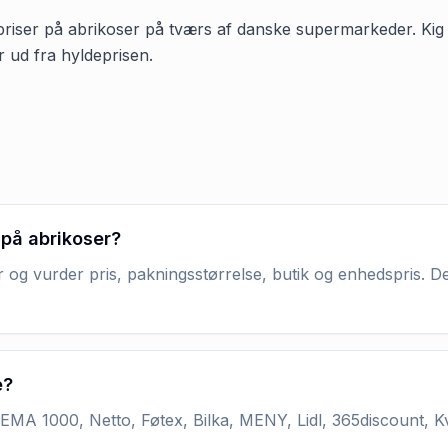
 priser på abrikoser på tværs af danske supermarkeder. Kig isæ
r ud fra hyldeprisen.
 på abrikoser?
 og vurder pris, pakningsstørrelse, butik og enhedspris. De
e?
MA 1000, Netto, Føtex, Bilka, MENY, Lidl, 365discount, K