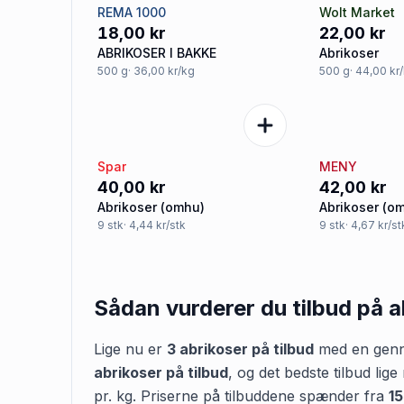
REMA 1000
Wolt Market
18,00 kr
22,00 kr
ABRIKOSER I BAKKE
Abrikoser
500
g
· 36,00 kr/kg
500
g
· 44,00 kr
Spar
MENY
40,00 kr
42,00 kr
Abrikoser (omhu)
Abrikoser (o
9
stk
· 4,44 kr/stk
9
stk
· 4,67 kr/st
Sådan vurderer du tilbud på
a
Lige nu er
3
abrikoser
på tilbud
med en genne
abrikoser
på tilbud
,
og det bedste tilbud lige
pr.
kg
.
Priserne på tilbuddene spænder fra
15