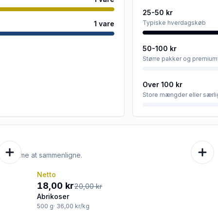
25-50 kr
Typiske hverdagskøb
1
vare
50-100 kr
Større pakker og premium
Over 100 kr
Store mængder eller særli
e er nemme at sammenligne.
Netto
-10%
18,00 kr
20,00 kr
Abrikoser
500
g
· 36,00 kr/kg