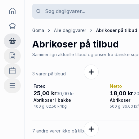
Goma
Opskrifter
Goma
Alle dagligvarer
Abrikoser
på tilbud
Abrikoser
på tilbud
Dagligvarer
Sammenlign aktuelle tilbud og priser fra danske su
Indkøbslisten
Madplan
3 varer på tilbud
Føtex
Netto
Mere
-17%
-10%
25,00 kr
18,00 kr
30,00 kr
20
Abrikoser i bakke
Abrikoser
400
g
· 62,50 kr/kg
500
g
· 36,00 kr
7 andre varer ikke på tilbud