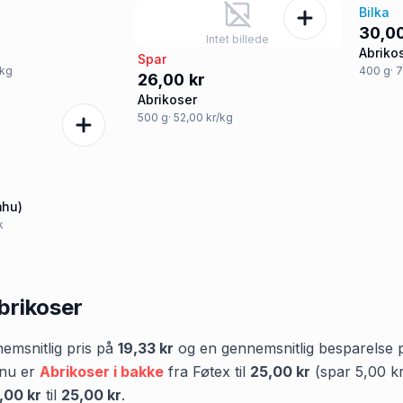
Bilka
30,00
Intet billede
Abriko
Spar
/kg
400
g
· 
26,00 kr
Abrikoser
500
g
· 52,00 kr/kg
mhu)
k
brikoser
msnitlig pris på
19,33 kr
og en gennemsnitlig besparelse
 nu er
Abrikoser i bakke
fra
Føtex
til
25,00 kr
(spar
5,00 k
,00 kr
til
25,00 kr
.