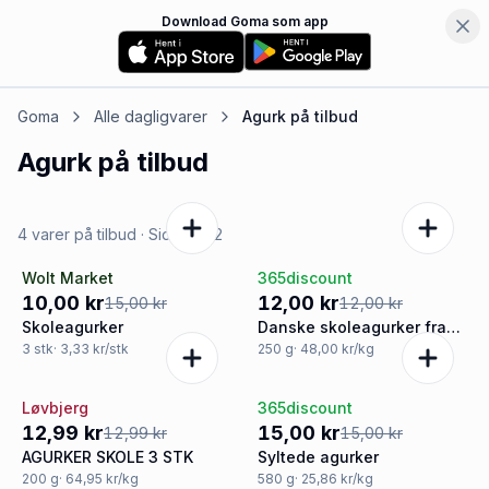
Download Goma som app
Goma
Alle dagligvarer
Agurk
på tilbud
Agurk
på tilbud
4 varer på tilbud
· Side
1
af
2
Wolt Market
365discount
-33%
Tilbud
10,00 kr
12,00 kr
15,00 kr
12,00 kr
Skoleagurker
Danske skoleagurker fra
Gartneriet Torup
3
stk
· 3,33 kr/stk
250
g
· 48,00 kr/kg
Løvbjerg
365discount
Tilbud
Tilbud
12,99 kr
15,00 kr
12,99 kr
15,00 kr
AGURKER SKOLE 3 STK
Syltede agurker
200
g
· 64,95 kr/kg
580
g
· 25,86 kr/kg