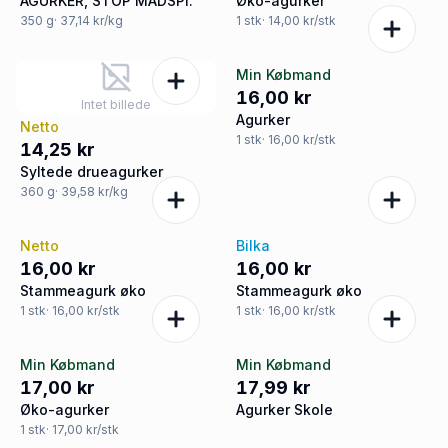
AGURKER, STOP MADSPI.
Øko-agurker
350
g
· 37,14 kr/kg
1
stk
· 14,00 kr/stk
Min Købmand
16,00 kr
Intet billede
Agurker
Netto
1
stk
· 16,00 kr/stk
14,25 kr
Syltede drueagurker
360
g
· 39,58 kr/kg
Netto
Bilka
16,00 kr
16,00 kr
Stammeagurk øko
Stammeagurk øko
1
stk
· 16,00 kr/stk
1
stk
· 16,00 kr/stk
Min Købmand
Min Købmand
17,00 kr
17,99 kr
Øko-agurker
Agurker Skole
1
stk
· 17,00 kr/stk