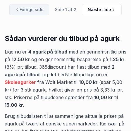
Forrige side
Side
1
af
2
Næste side
Sådan vurderer du tilbud på
agurk
Lige nu er
4
agurk
på tilbud
med en gennemsnitlig pris
på
12,50 kr
og en gennemsnitlig besparelse på
1,25 kr
(
8
%) pr. tilbud.
365discount
har flest tilbud med
2
agurk
på tilbud
,
og det bedste tilbud lige nu er
Skoleagurker
fra
Wolt Market
til
10,00 kr
(spar
5,00
kr
)
for
3
stk
agurk
, hvilket giver en pris på
3,33 kr
pr.
stk
.
Priserne på tilbuddene spænder fra
10,00 kr
til
15,00 kr
.
Brug tilbudslisten til at sammenligne aktuelle priser på
agurk på tværs af danske supermarkeder. Kig især på