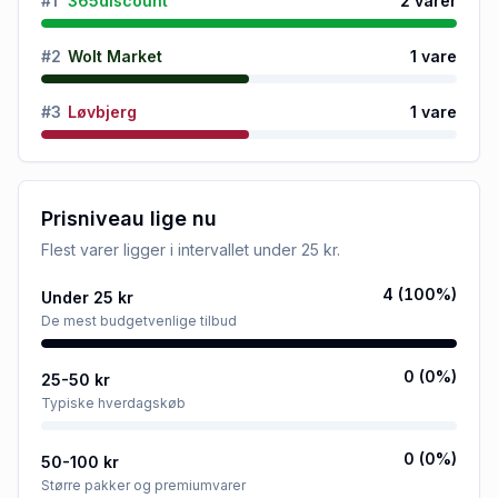
#
1
365discount
2
varer
#
2
Wolt Market
1
vare
#
3
Løvbjerg
1
vare
Prisniveau lige nu
Flest varer ligger i intervallet
under 25 kr
.
4
(
100
%)
Under 25 kr
De mest budgetvenlige tilbud
0
(
0
%)
25-50 kr
Typiske hverdagskøb
0
(
0
%)
50-100 kr
Større pakker og premiumvarer