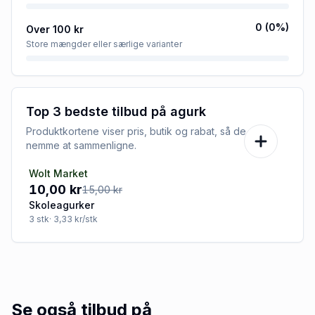
0
(
0
%)
Over 100 kr
Store mængder eller særlige varianter
Top 3 bedste tilbud på
agurk
Produktkortene viser pris, butik og rabat, så de er
nemme at sammenligne.
Wolt Market
-33%
10,00 kr
15,00 kr
Skoleagurker
3
stk
· 3,33 kr/stk
Se også tilbud på