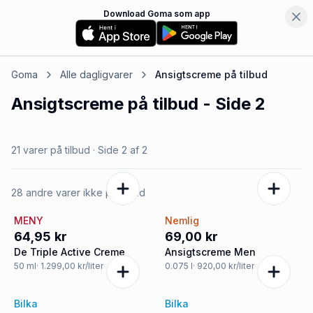
Download Goma som app
Goma
Alle dagligvarer
Ansigtscreme
på tilbud
Ansigtscreme
på tilbud
- Side 2
21 varer på tilbud
· Side
2
af
2
28 andre varer ikke på tilbud
MENY
Nemlig
64,95 kr
69,00 kr
De Triple Active Creme
Ansigtscreme Men
50
ml
· 1.299,00 kr/liter
0.075
l
· 920,00 kr/liter
Bilka
Bilka