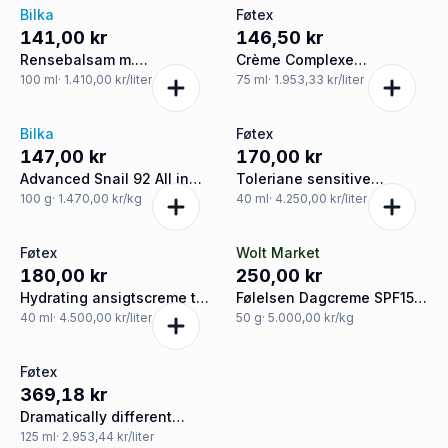
Bilka
Føtex
141,00 kr
146,50 kr
Rensebalsam m.
Crème Complexe
vandmelon
Hydratante ansigtscreme
100
ml
· 1.410,00 kr/liter
75
ml
· 1.953,33 kr/liter
Bilka
Føtex
147,00 kr
170,00 kr
Advanced Snail 92 All in
Toleriane sensitive
one ansigtscreme m.
natcreme
100
g
· 1.470,00 kr/kg
40
ml
· 4.250,00 kr/liter
snegleslim
Føtex
Wolt Market
180,00 kr
250,00 kr
Hydrating ansigtscreme tør
Følelsen Dagcreme SPF15,
sensitiv hud
Zensi by Oliver Kesi
40
ml
· 4.500,00 kr/liter
50
g
· 5.000,00 kr/kg
Føtex
369,18 kr
Dramatically different
moisturizing lotion+
125
ml
· 2.953,44 kr/liter