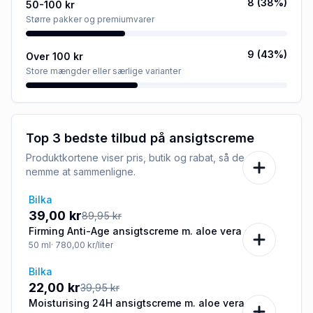
8
(
38
%)
50-100 kr
Større pakker og premiumvarer
9
(
43
%)
Over 100 kr
Store mængder eller særlige varianter
Top 3 bedste tilbud på
ansigtscreme
Produktkortene viser pris, butik og rabat, så de er
nemme at sammenligne.
Bilka
-57%
39,00 kr
89,95 kr
Firming Anti-Age ansigtscreme m. aloe vera og
hyaluronsyre
50
ml
· 780,00 kr/liter
Bilka
-45%
22,00 kr
39,95 kr
Moisturising 24H ansigtscreme m. aloe vera,