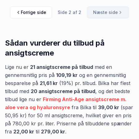
ansigtscreme
Forrige side
Side
2
af
2
Næste side
Sådan vurderer du tilbud på
ansigtscreme
Lige nu er
21
ansigtscreme
på tilbud
med en
gennemsnitlig pris på
109,19 kr
og en gennemsnitlig
besparelse på
21,61 kr
(
19
%) pr. tilbud.
Bilka
har flest
tilbud med
20
ansigtscreme
på tilbud
,
og det bedste
tilbud lige nu er
Firming Anti-Age ansigtscreme m.
aloe vera og hyaluronsyre
fra
Bilka
til
39,00 kr
(spar
50,95 kr
)
for
50
ml
ansigtscreme
, hvilket giver en pris
på
780,00 kr
pr.
liter
.
Priserne på tilbuddene spænder
fra
22,00 kr
til
279,00 kr
.