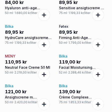
84,00 kr
89,95 kr
Hyaluron anti-age
Sensitive ansigtscreme m.
ansigtscreme m.
VitaminPro Complex m.
50
ml
· 1.680,00 kr/liter
75
ml
· 1.199,33 kr/liter
hyaluronsyre og pro-
solfaktor 15
retinol m. solfaktor 15
Bilka
Føtex
89,95 kr
89,95 kr
HydroCare ansigtscreme
Firming Anti-Age
m. aloe vera
ansigtscreme m. aloe vera
75
ml
· 1.199,33 kr/liter
50
ml
· 1.799,00 kr/liter
og hyaluronsyre
MENY
Bilka
110,95 kr
119,00 kr
Neutral Face Creme 50 Ml
Facial Moisturising
ansigtscreme
50
ml
· 2.219,00 kr/liter
52
ml
· 2.288,46 kr/liter
Bilka
Bilka
121,00 kr
139,00 kr
Ansigtscreme m.
Crème Complexe
vandmelon
Hydratante ansigtscreme
50
ml
· 2.420,00 kr/liter
75
ml
· 1.853,33 kr/liter