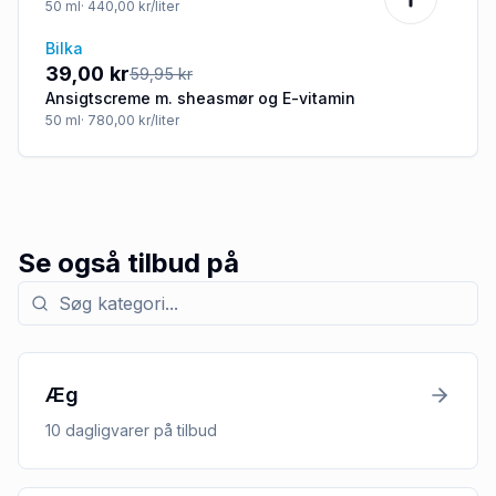
hyaluronsyre og E-vitamin
50
ml
· 440,00 kr/liter
Bilka
-35%
39,00 kr
59,95 kr
Ansigtscreme m. sheasmør og E-vitamin
50
ml
· 780,00 kr/liter
Se også tilbud på
Søg efter kategori med tilbud
Æg
10
dagligvarer
på tilbud