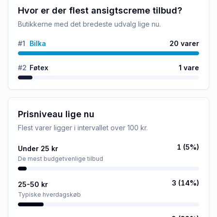
Hvor er der flest ansigtscreme tilbud?
Butikkerne med det bredeste udvalg lige nu.
#
1
Bilka
20
varer
#
2
Føtex
1
vare
Prisniveau lige nu
Flest varer ligger i intervallet
over 100 kr
.
1
(
5
%)
Under 25 kr
De mest budgetvenlige tilbud
3
(
14
%)
25-50 kr
Typiske hverdagskøb