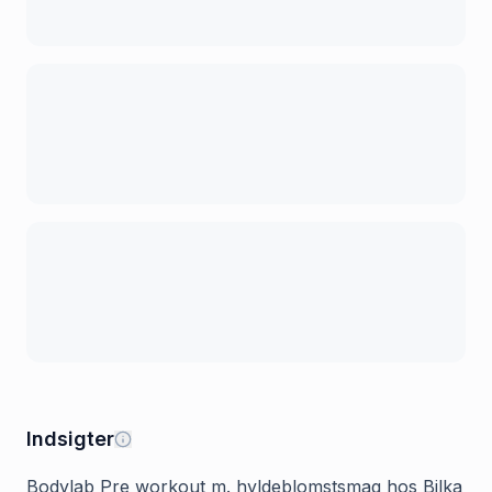
Indsigter
Bodylab Pre workout m. hyldeblomstsmag hos Bilka