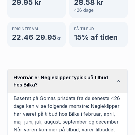
29.95
kr
28.58
kr
426
dage
PRISINTERVAL
PÅ TILBUD
22.46
29.95
15
% af tiden
–
kr
Hvornår er Negleklipper typisk på tilbud
hos Bilka?
Baseret på Gomas prisdata fra de seneste 426
dage kan vi se følgende mønstre: Negleklipper
har været på tilbud hos Bilka i februar, april,
maj, juni, juli, august, september og december.
Når varen kommer på tilbud, varer tilbuddet