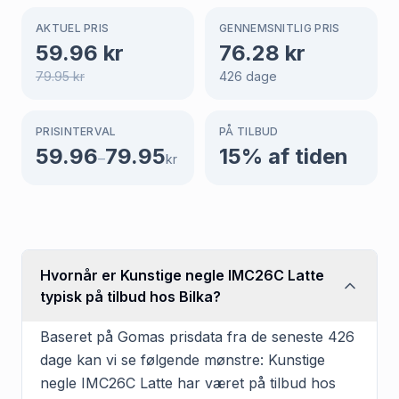
AKTUEL PRIS
GENNEMSNITLIG PRIS
59.96
kr
76.28
kr
79.95
kr
426
dage
PRISINTERVAL
PÅ TILBUD
59.96
79.95
15
% af tiden
–
kr
Hvornår er Kunstige negle IMC26C Latte
typisk på tilbud hos Bilka?
Baseret på Gomas prisdata fra de seneste 426
dage kan vi se følgende mønstre: Kunstige
negle IMC26C Latte har været på tilbud hos