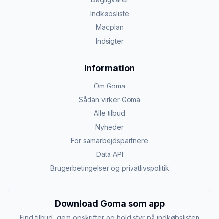
Indkøbsliste
Madplan
Indsigter
Information
Om Goma
Sådan virker Goma
Alle tilbud
Nyheder
For samarbejdspartnere
Data API
Brugerbetingelser og privatlivspolitik
Download Goma som app
Find tilbud, gem opskrifter og hold styr på indkøbslisten