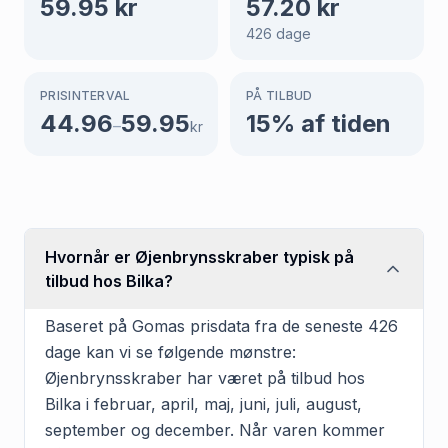
59.95
kr
57.20
kr
426
dage
PRISINTERVAL
PÅ TILBUD
44.96
59.95
15
% af tiden
–
kr
Hvornår er Øjenbrynsskraber typisk på
tilbud hos Bilka?
Baseret på Gomas prisdata fra de seneste 426
dage kan vi se følgende mønstre:
Øjenbrynsskraber har været på tilbud hos
Bilka i februar, april, maj, juni, juli, august,
september og december. Når varen kommer