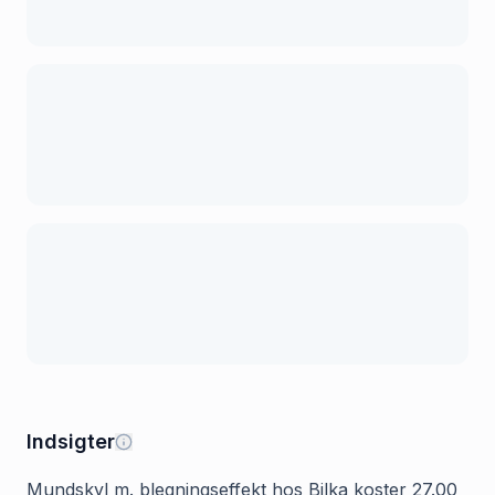
Indsigter
Mundskyl m. blegningseffekt hos Bilka koster 27.00