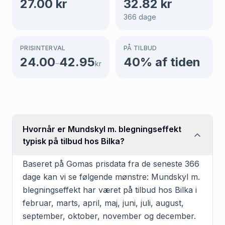
27.00
kr
32.82
kr
366
dage
PRISINTERVAL
PÅ TILBUD
24.00
42.95
40
% af tiden
–
kr
Hvornår er Mundskyl m. blegningseffekt
typisk på tilbud hos Bilka?
Baseret på Gomas prisdata fra de seneste 366
dage kan vi se følgende mønstre: Mundskyl m.
blegningseffekt har været på tilbud hos Bilka i
februar, marts, april, maj, juni, juli, august,
september, oktober, november og december.