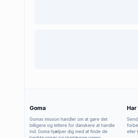
Goma
Har
Gomas mission handler om at gøre det
Send 
billigere og lettere for danskere at handle
forbe
ind. Goma hjælper dig med at finde de
eller
bedste priser og planlægge ugens