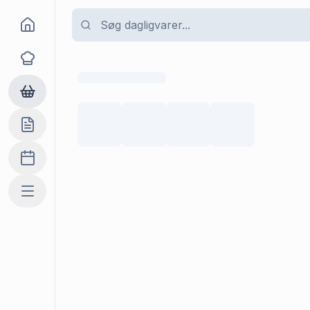
Goma
Opskrifter
Dagligvarer
Indkøbslisten
Madplan
Mere