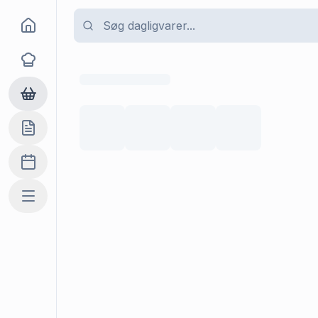
Goma
Opskrifter
Dagligvarer
Indkøbslisten
Madplan
Mere