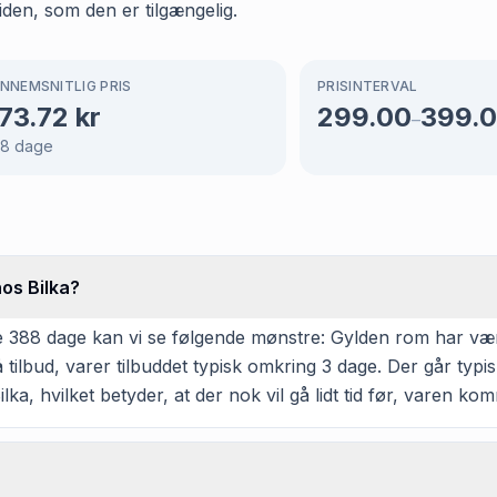
tiden, som den er tilgængelig.
NNEMSNITLIG PRIS
PRISINTERVAL
73.72
kr
299.00
399.
–
88
dage
hos Bilka?
388 dage kan vi se følgende mønstre: Gylden rom har været på
ilbud, varer tilbuddet typisk omkring 3 dage. Der går typis
lka, hvilket betyder, at der nok vil gå lidt tid før, varen ko