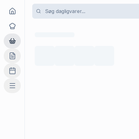
Goma
Opskrifter
Dagligvarer
Indkøbslisten
Madplan
Mere