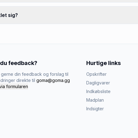
let sig?
 du feedback?
Hurtige links
gerne din feedback og forslag til
Opskrifter
dringer direkte til
goma@goma.gg
Dagligvarer
via formularen
Indkøbsliste
Madplan
Indsigter