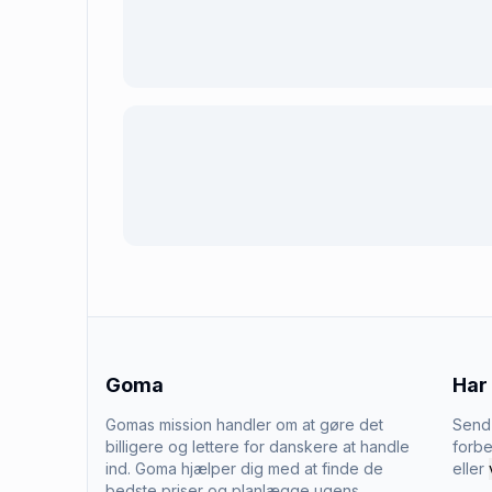
Goma
Har
Gomas mission handler om at gøre det
Send 
billigere og lettere for danskere at handle
forbe
ind. Goma hjælper dig med at finde de
eller
bedste priser og planlægge ugens