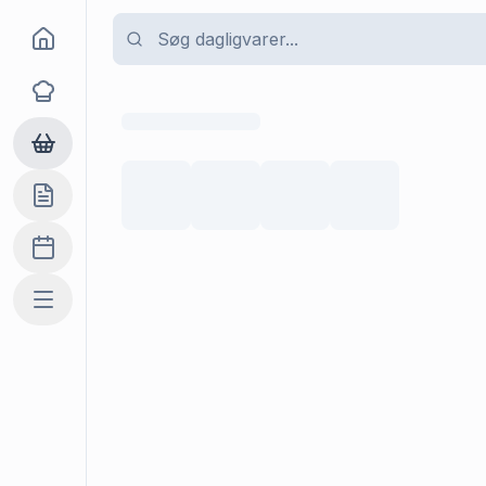
Goma
Opskrifter
Dagligvarer
Indkøbslisten
Madplan
Mere