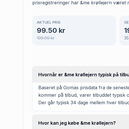
prisregistreringer har &me krøllejern været m
AKTUEL PRIS
GE
99.50
kr
1
199.00
kr
35
Hvornår er &me krøllejern typisk på tilb
Baseret på Gomas prisdata fra de seneste 
kommer på tilbud, varer tilbuddet typisk
Der går typisk 34 dage mellem hver tilbud
Hvor kan jeg købe &me krøllejern?