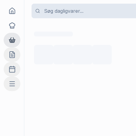
Goma
Opskrifter
Dagligvarer
Indkøbslisten
Madplan
Mere