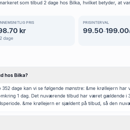
arkeret som tilbud 2 dage hos Bilka, hvilket betyder, at var
NNEMSNITLIG PRIS
PRISINTERVAL
98.70
kr
99.50
199.00
–
2
dage
ud hos Bilka?
352 dage kan vi se følgende mønstre: &me krøllejern har vær
 omkring 1 dag. Det nuværende tilbud har været gældende i 3
speriode. &me krøllejern er sjældent på tilbud, så den nuv