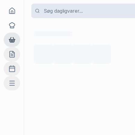
Goma
Opskrifter
Dagligvarer
Indkøbslisten
Madplan
Mere