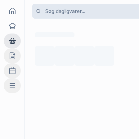
Goma
Opskrifter
Dagligvarer
Indkøbslisten
Madplan
Mere