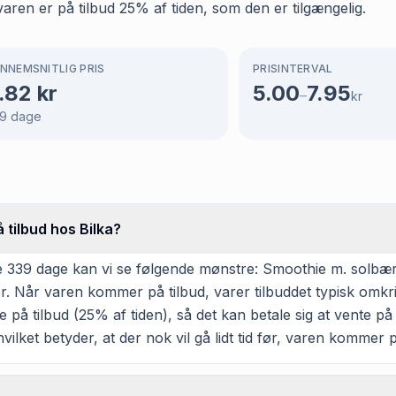
 varen er på tilbud 25% af tiden, som den er tilgængelig.
NNEMSNITLIG PRIS
PRISINTERVAL
.82
kr
5.00
7.95
–
kr
9
dage
 tilbud hos Bilka?
339 dage kan vi se følgende mønstre: Smoothie m. solbær ha
er. Når varen kommer på tilbud, varer tilbuddet typisk omk
 på tilbud (25% af tiden), så det kan betale sig at vente på 
hvilket betyder, at der nok vil gå lidt tid før, varen kommer p