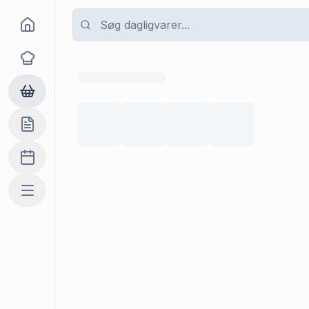
Goma
Opskrifter
Dagligvarer
Indkøbslisten
Madplan
Mere