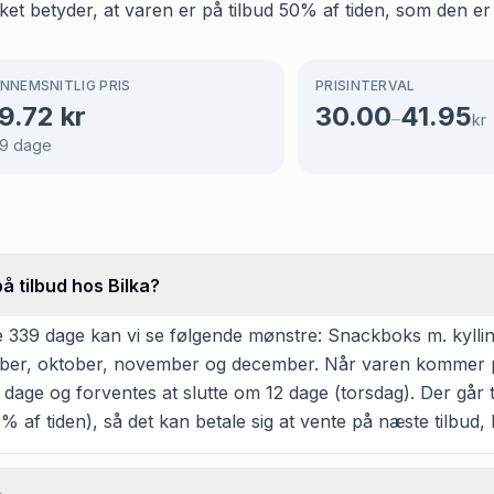
ket betyder, at varen er på tilbud 50% af tiden, som den er 
NNEMSNITLIG PRIS
PRISINTERVAL
9.72
kr
30.00
41.95
–
kr
9
dage
å tilbud hos Bilka?
339 dage kan vi se følgende mønstre: Snackboks m. kylling 
ptember, oktober, november og december. Når varen kommer på
dage og forventes at slutte om 12 dage (torsdag). Der går 
 af tiden), så det kan betale sig at vente på næste tilbud, h