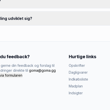
?
ing udviklet sig?
 du feedback?
Hurtige links
gerne din feedback og forslag til
Opskrifter
dringer direkte til
goma@goma.gg
Dagligvarer
via formularen
Indkøbsliste
Madplan
Indsigter