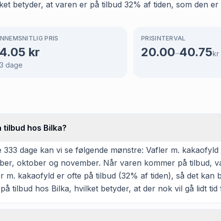
ket betyder, at varen er på tilbud 32% af tiden, som den er 
NNEMSNITLIG PRIS
PRISINTERVAL
4.05
kr
20.00
40.75
–
kr
3
dage
 tilbud hos Bilka?
333 dage kan vi se følgende mønstre: Vafler m. kakaofyld h
ptember, oktober og november. Når varen kommer på tilbud, va
 m. kakaofyld er ofte på tilbud (32% af tiden), så det kan b
på tilbud hos Bilka, hvilket betyder, at der nok vil gå lidt t