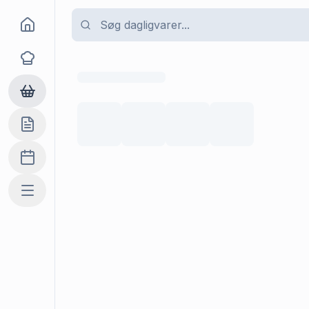
Goma
Opskrifter
Dagligvarer
Indkøbslisten
Madplan
Mere