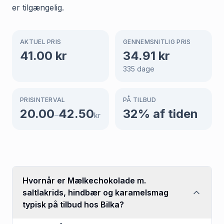
er tilgængelig.
AKTUEL PRIS
GENNEMSNITLIG PRIS
41.00
kr
34.91
kr
335
dage
PRISINTERVAL
PÅ TILBUD
20.00
42.50
32
% af tiden
–
kr
Hvornår er Mælkechokolade m.
saltlakrids, hindbær og karamelsmag
typisk på tilbud hos Bilka?