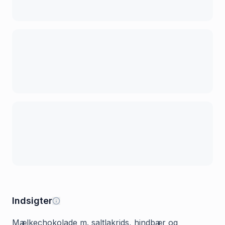
Indsigter
Mælkechokolade m. saltlakrids, hindbær og