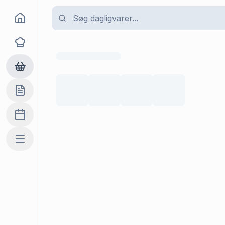
Goma
Opskrifter
Dagligvarer
Indkøbslisten
Madplan
Mere