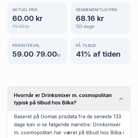
AKTUEL PRIS
GENNEMSNITLIG PRIS
60.00
kr
68.16
kr
79.00
kr
133
dage
PRISINTERVAL
PÅ TILBUD
59.00
79.00
41
% af tiden
–
kr
Hvornår er Drinksmixer m. cosmopolitan
typisk på tilbud hos Bilka?
Baseret på Gomas prisdata fra de seneste 133
dage kan vi se følgende mønstre: Drinksmixer
m. cosmopolitan har været på tilbud hos Bilka i