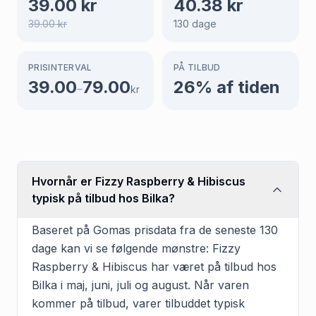
39.00
kr
40.38
kr
39.00
kr
130
dage
PRISINTERVAL
PÅ TILBUD
39.00
79.00
26
% af tiden
–
kr
Hvornår er Fizzy Raspberry & Hibiscus
typisk på tilbud hos Bilka?
Baseret på Gomas prisdata fra de seneste 130
dage kan vi se følgende mønstre: Fizzy
Raspberry & Hibiscus har været på tilbud hos
Bilka i maj, juni, juli og august. Når varen
kommer på tilbud, varer tilbuddet typisk