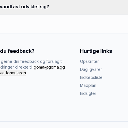
andfast udviklet sig?
 du feedback?
Hurtige links
gerne din feedback og forslag til
Opskrifter
dringer direkte til
goma@goma.gg
Dagligvarer
via formularen
Indkøbsliste
Madplan
Indsigter