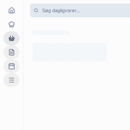
Goma
Opskrifter
Dagligvarer
Indkøbslisten
Madplan
Mere