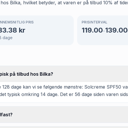
os Bilka, hvilket betyder, at varen er på tilbud 10% af tide
NNEMSNITLIG PRIS
PRISINTERVAL
33.38
kr
119.00
139.00
–
8
dage
isk på tilbud hos Bilka?
 128 dage kan vi se følgende mønstre: Solcreme SPF50 vandf
et typisk omkring 14 dage. Det er 56 dage siden varen sidst
dfast?