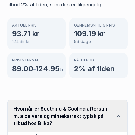
tilbud 2% af tiden, som den er tilgængelig.
AKTUEL PRIS
GENNEMSNITLIG PRIS
93.71
kr
109.19
kr
124.95
kr
59
dage
PRISINTERVAL
PÅ TILBUD
89.00
124.95
2
% af tiden
–
kr
Hvornår er Soothing & Cooling aftersun
m. aloe vera og mintekstrakt typisk på
tilbud hos Bilka?