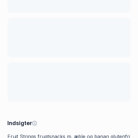
Indsigter
Fruit Strings frugtsnacks m. æble og banan glutenfri