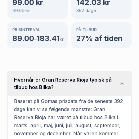
99.00
kr
142.03
kr
99.00
kr
392
dage
PRISINTERVAL
PÅ TILBUD
89.00
183.41
27
% af tiden
–
kr
Hvornår er Gran Reserva Rioja typisk på
tilbud hos Bilka?
Baseret på Gomas prisdata fra de seneste 392
dage kan vi se følgende mønstre: Gran
Reserva Rioja har været på tilbud hos Bilka i
marts, april, maj, juni, juli, august, september,
november og december. Når varen kommer