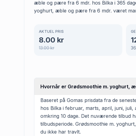
æble og pære fra 6 mdr. hos Bilka i 365 dage
yoghurt, æble og pære fra 6 mdr. været marke
AKTUEL PRIS
GE
8.00
kr
1
13.00
kr
36
Hvornår er Grødsmoothie m. yoghurt, æbl
Baseret på Gomas prisdata fra de senest
hos Bilka i februar, marts, april, juni, 
omkring 10 dage. Det nuværende tilbud ha
tilbudsperiode. Grødsmoothie m. yoghurt, 
du ikke har travlt.