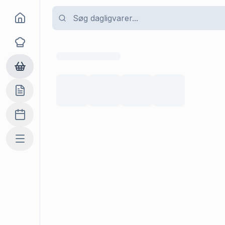
Goma
Opskrifter
Dagligvarer
Indkøbslisten
Madplan
Mere