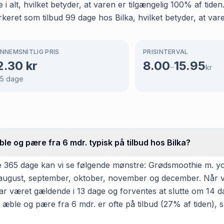
 i alt, hvilket betyder, at varen er tilgængelig 100% af tid
ret som tilbud 99 dage hos Bilka, hvilket betyder, at varen
NNEMSNITLIG PRIS
PRISINTERVAL
2.30
kr
8.00
15.95
–
kr
5
dage
e og pære fra 6 mdr. typisk på tilbud hos Bilka?
e 365 dage kan vi se følgende mønstre: Grødsmoothie m. yo
juli, august, september, oktober, november og december. Når 
r været gældende i 13 dage og forventes at slutte om 14 d
æble og pære fra 6 mdr. er ofte på tilbud (27% af tiden), så