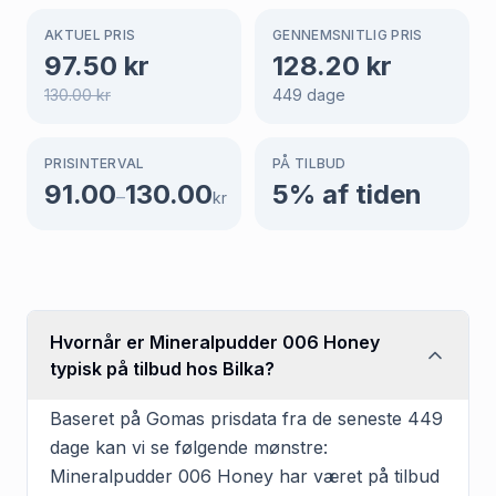
AKTUEL PRIS
GENNEMSNITLIG PRIS
97.50
kr
128.20
kr
130.00
kr
449
dage
PRISINTERVAL
PÅ TILBUD
91.00
130.00
5
% af tiden
–
kr
Hvornår er Mineralpudder 006 Honey
typisk på tilbud hos Bilka?
Baseret på Gomas prisdata fra de seneste 449
dage kan vi se følgende mønstre:
Mineralpudder 006 Honey har været på tilbud