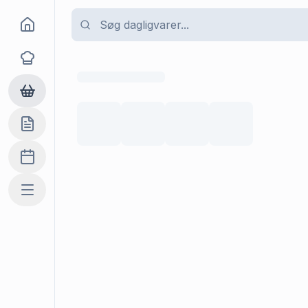
Goma
Opskrifter
Dagligvarer
Indkøbslisten
Madplan
Mere