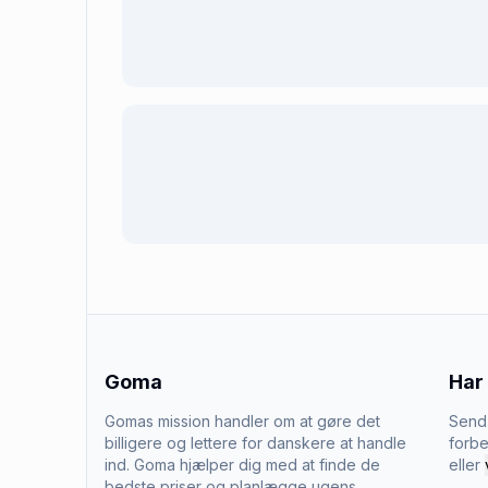
Goma
Har
Gomas mission handler om at gøre det
Send 
billigere og lettere for danskere at handle
forbe
ind. Goma hjælper dig med at finde de
eller
bedste priser og planlægge ugens