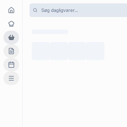
Goma
Opskrifter
Dagligvarer
Indkøbslisten
Madplan
Mere