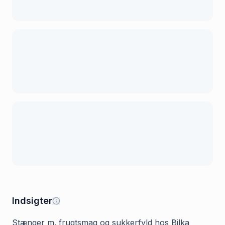
Indsigter
Stænger m. frugtsmag og sukkerfyld hos Bilka