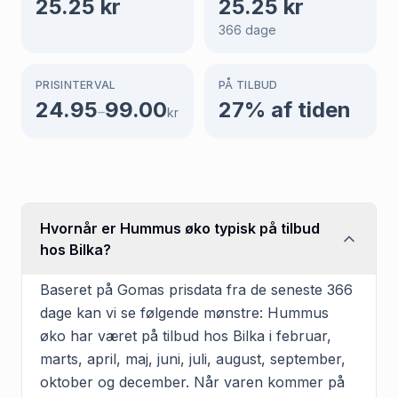
25.25
kr
25.25
kr
366
dage
PRISINTERVAL
PÅ TILBUD
24.95
99.00
27
% af tiden
–
kr
Hvornår er Hummus øko typisk på tilbud
hos Bilka?
Baseret på Gomas prisdata fra de seneste 366
dage kan vi se følgende mønstre: Hummus
øko har været på tilbud hos Bilka i februar,
marts, april, maj, juni, juli, august, september,
oktober og december. Når varen kommer på