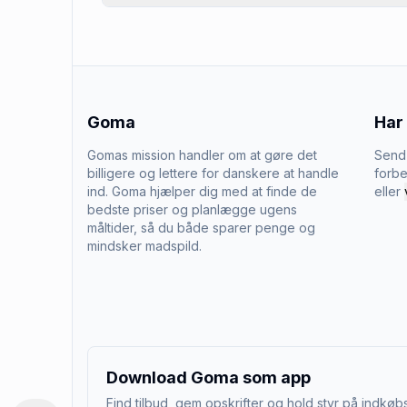
Goma
Har
Gomas mission handler om at gøre det
Send 
billigere og lettere for danskere at handle
forbe
ind. Goma hjælper dig med at finde de
eller
bedste priser og planlægge ugens
måltider, så du både sparer penge og
mindsker madspild.
Download Goma som app
Find tilbud, gem opskrifter og hold styr på indkøbs