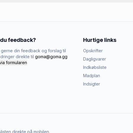
 du feedback?
Hurtige links
gerne din feedback og forslag til
Opskrifter
dringer direkte til
goma@goma.gg
Dagligvarer
via formularen
Indkøbsliste
Madplan
Indsigter
listen direkte på mobilen.