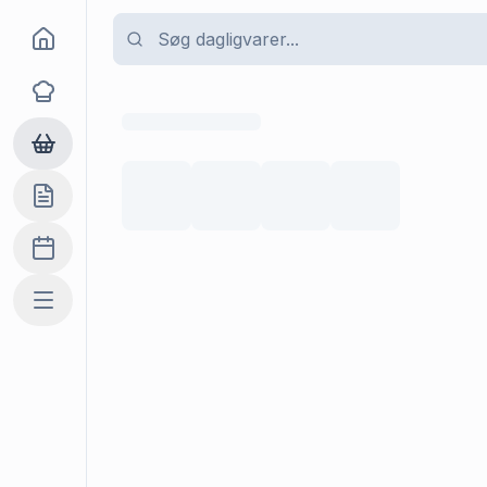
Goma
Opskrifter
Dagligvarer
Indkøbslisten
Madplan
Mere