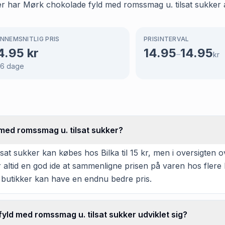
ger har Mørk chokolade fyld med romssmag u. tilsat sukker a
NNEMSNITLIG PRIS
PRISINTERVAL
4.95
kr
14.95
14.95
–
kr
66
dage
med romssmag u. tilsat sukker?
t sukker kan købes hos Bilka til 15 kr, men i oversigten o
er altid en god ide at sammenligne prisen på varen hos flere
 butikker kan have en endnu bedre pris.
yld med romssmag u. tilsat sukker udviklet sig?