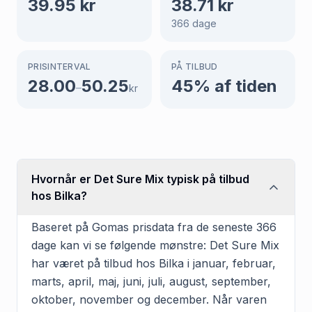
39.95
kr
38.71
kr
366
dage
PRISINTERVAL
PÅ TILBUD
28.00
50.25
45
% af tiden
–
kr
Hvornår er Det Sure Mix typisk på tilbud
hos Bilka?
Baseret på Gomas prisdata fra de seneste 366
dage kan vi se følgende mønstre: Det Sure Mix
har været på tilbud hos Bilka i januar, februar,
marts, april, maj, juni, juli, august, september,
oktober, november og december. Når varen