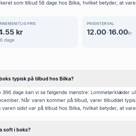
ret som tilbud 58 dage hos Bilka, hvilket betyder, at varen
NNEMSNITLIG PRIS
PRISINTERVAL
4.55
kr
12.00
16.00
–
kr
66
dage
oks typisk på tilbud hos Bilka?
 366 dage kan vi se følgende mønstre: Lommetørklæder ultra
cember. Når varen kommer på tilbud, varer tilbuddet typis
 varen sidst var på tilbud hos Bilka, hvilket betyder, at va
 soft i boks?