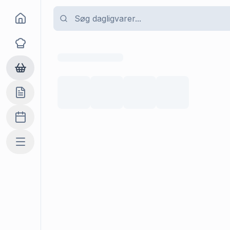
Goma
Opskrifter
Dagligvarer
Indkøbslisten
Madplan
Mere