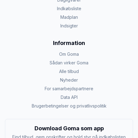
Indkøbsliste
Madplan
Indsigter
Information
Om Goma
Sådan virker Goma
Alle tilbud
Nyheder
For samarbejdspartnere
Data API
Brugerbetingelser og privatlivspolitik
Download Goma som app
Find tilbud, gem opskrifter og hold styr på indkøbslisten