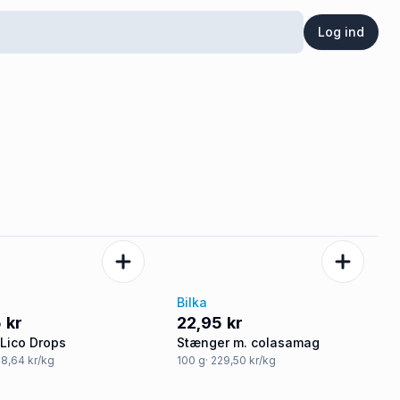
Log ind
Bilka
 kr
22,95 kr
 Lico Drops
Stænger m. colasamag
08,64 kr/kg
100
g
· 229,50 kr/kg