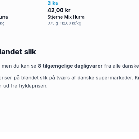
Bilka
42,00 kr
urra
Stjerne Mix Hurra
/kg
375
g
· 112,00 kr/kg
landet slik
, men du kan se
8
tilgængelige dagligvarer
fra alle dansk
priser på blandet slik på tværs af danske supermarkeder. Kig 
r ud fra hyldeprisen.