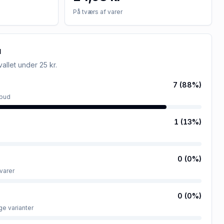
På tværs af varer
u
rvallet
under 25 kr
.
7
(
88
%)
lbud
1
(
13
%)
0
(
0
%)
varer
0
(
0
%)
ge varianter