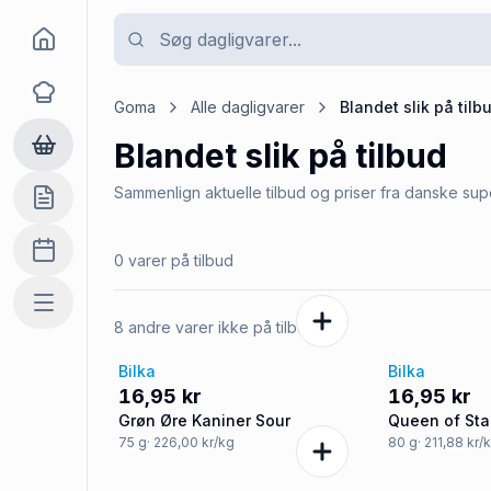
Goma
Opskrifter
Goma
Alle dagligvarer
Blandet slik
på tilb
Blandet slik
på tilbud
Dagligvarer
Sammenlign aktuelle tilbud og priser fra danske su
Indkøbslisten
Madplan
0 varer på tilbud
Mere
8 andre varer ikke på tilbud
Bilka
Bilka
16,95 kr
16,95 kr
Grøn Øre Kaniner Sour
Queen of Sta
75
g
· 226,00 kr/kg
80
g
· 211,88 kr/