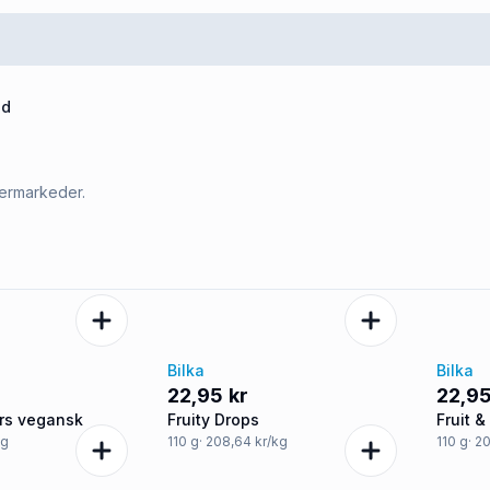
ud
permarkeder.
Bilka
Bilka
22,95 kr
22,95
rs vegansk
Fruity Drops
Fruit &
kg
110
g
· 208,64 kr/kg
110
g
· 2