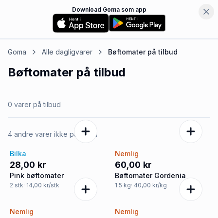
Download Goma som app
Goma
Alle dagligvarer
Bøftomater
på tilbud
Bøftomater
på tilbud
0 varer på tilbud
4 andre varer ikke på tilbud
Bilka
Nemlig
28,00 kr
60,00 kr
Pink bøftomater
Bøftomater Gordenia
2
stk
· 14,00 kr/stk
1.5
kg
· 40,00 kr/kg
Nemlig
Nemlig