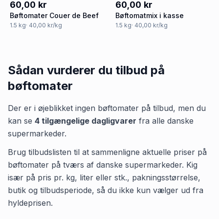
60,00 kr
60,00 kr
Bøftomater Couer de Beef
Bøftomatmix i kasse
1.5
kg
· 40,00 kr/kg
1.5
kg
· 40,00 kr/kg
Sådan vurderer du tilbud på
bøftomater
Der er i øjeblikket ingen
bøftomater
på tilbud, men du
kan se
4
tilgængelige dagligvarer
fra alle danske
supermarkeder.
Brug tilbudslisten til at sammenligne aktuelle priser på
bøftomater på tværs af danske supermarkeder. Kig
især på pris pr. kg, liter eller stk., pakningsstørrelse,
butik og tilbudsperiode, så du ikke kun vælger ud fra
hyldeprisen.