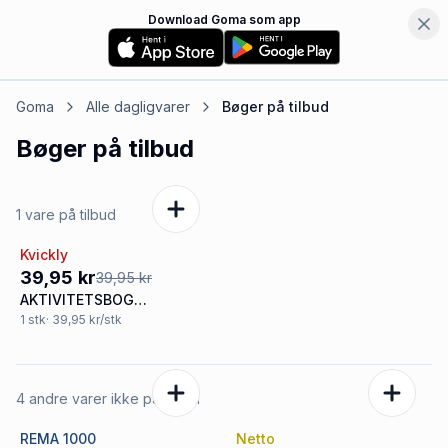
Download Goma som app
Goma
Alle dagligvarer
Bøger
på tilbud
Bøger
på tilbud
1 vare på tilbud
Kvickly
Tilbud
39,95 kr
39,95 kr
AKTIVITETSBOG
BOGSTAVER & TAL 96
1
stk
· 39,95 kr/stk
SIDER
4 andre varer ikke på tilbud
REMA 1000
Netto