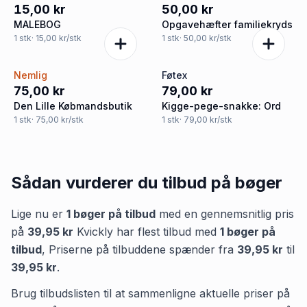
15,00 kr
50,00 kr
MALEBOG
Opgavehæfter familiekryds
1
stk
· 15,00 kr/stk
1
stk
· 50,00 kr/stk
Nemlig
Føtex
75,00 kr
79,00 kr
Den Lille Købmandsbutik
Kigge-pege-snakke: Ord
1
stk
· 75,00 kr/stk
1
stk
· 79,00 kr/stk
Sådan vurderer du tilbud på
bøger
Lige nu er
1
bøger
på tilbud
med en gennemsnitlig pris
på
39,95 kr
Kvickly
har flest tilbud med
1
bøger
på
tilbud
,
Priserne på tilbuddene spænder fra
39,95 kr
til
39,95 kr
.
Brug tilbudslisten til at sammenligne aktuelle priser på