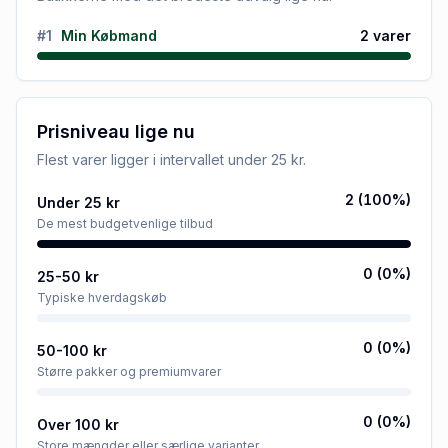
#
1
Min Købmand
2
varer
Prisniveau lige nu
Flest varer ligger i intervallet
under 25 kr
.
2
(
100
%)
Under 25 kr
De mest budgetvenlige tilbud
0
(
0
%)
25-50 kr
Typiske hverdagskøb
0
(
0
%)
50-100 kr
Større pakker og premiumvarer
0
(
0
%)
Over 100 kr
Store mængder eller særlige varianter