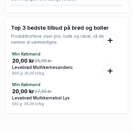
Top 3 bedste tilbud på
brød og boller
Produktkortene viser pris, butik og rabat, så de er
nemme at sammenligne.
Min Købmand
-31%
20,00 kr
28,95 kr
Levebrød Multikernesandwic
800
g
· 25,00 kr/kg
Min Købmand
-28%
20,00 kr
27,95 kr
Levebrød Multikernebol Lys
550
g
· 36,36 kr/kg