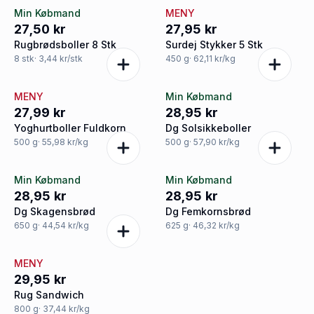
Min Købmand
MENY
27,50 kr
27,95 kr
Rugbrødsboller 8 Stk
Surdej Stykker 5 Stk
8
stk
· 3,44 kr/stk
450
g
· 62,11 kr/kg
MENY
Min Købmand
27,99 kr
28,95 kr
Yoghurtboller Fuldkorn
Dg Solsikkeboller
500
g
· 55,98 kr/kg
500
g
· 57,90 kr/kg
Min Købmand
Min Købmand
28,95 kr
28,95 kr
Dg Skagensbrød
Dg Femkornsbrød
650
g
· 44,54 kr/kg
625
g
· 46,32 kr/kg
MENY
29,95 kr
Rug Sandwich
800
g
· 37,44 kr/kg