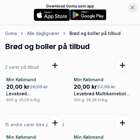
Download Goma som app
Goma
Alle dagligvarer
Brød og boller
på tilbud
Brød og boller
på tilbud
2 varer på tilbud
Min Købmand
Min Købmand
-31%
-28%
20,00 kr
20,00 kr
28,95 kr
27,95 kr
Levebrød
Levebrød Multikernebol
Multikernesandwic
Lys
800
g
· 25,00 kr/kg
550
g
· 36,36 kr/kg
15 andre varer ikke på tilbud
Min Købmand
Min Købmand