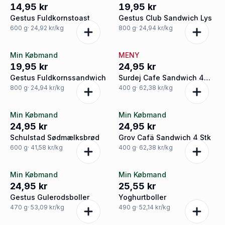
14,95 kr
19,95 kr
Gestus Fuldkornstoast
Gestus Club Sandwich Lys
600
g
· 24,92 kr/kg
800
g
· 24,94 kr/kg
Min Købmand
MENY
19,95 kr
24,95 kr
Gestus Fuldkornssandwich
Surdej Cafe Sandwich 4
Stk
800
g
· 24,94 kr/kg
400
g
· 62,38 kr/kg
Min Købmand
Min Købmand
24,95 kr
24,95 kr
Schulstad Sødmælksbrød
Grov Cafä Sandwich 4 Stk
600
g
· 41,58 kr/kg
400
g
· 62,38 kr/kg
Min Købmand
Min Købmand
24,95 kr
25,55 kr
Gestus Gulerodsboller
Yoghurtboller
470
g
· 53,09 kr/kg
490
g
· 52,14 kr/kg