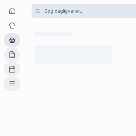
Goma
Opskrifter
Dagligvarer
Indkøbslisten
Madplan
Mere