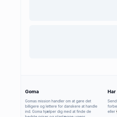
Goma
Har
Gomas mission handler om at gøre det
Send 
billigere og lettere for danskere at handle
forbe
ind. Goma hjælper dig med at finde de
eller
bedste priser og planlægge ugens