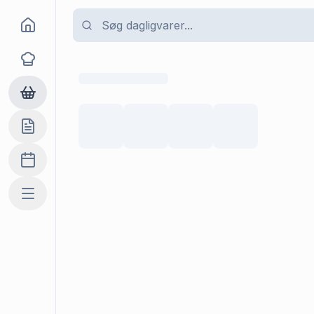
Goma
Opskrifter
Dagligvarer
Indkøbslisten
Madplan
Mere