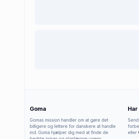
Goma
Har
Gomas mission handler om at gøre det
Send 
billigere og lettere for danskere at handle
forbe
ind. Goma hjælper dig med at finde de
eller
bedste priser og planlægge ugens