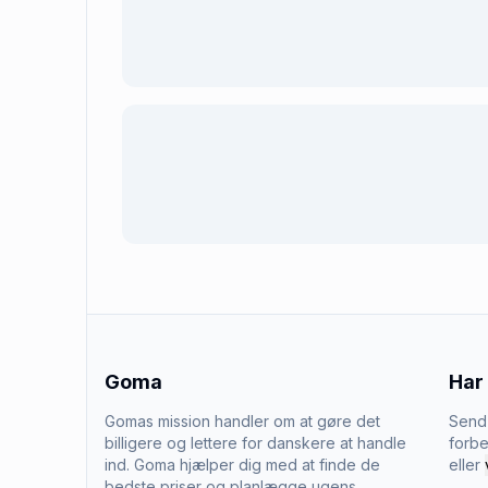
Goma
Har
Gomas mission handler om at gøre det
Send 
billigere og lettere for danskere at handle
forbe
ind. Goma hjælper dig med at finde de
eller
bedste priser og planlægge ugens