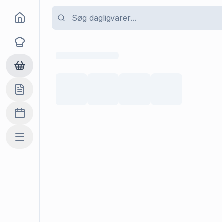
Goma
Opskrifter
Dagligvarer
Indkøbslisten
Madplan
Mere