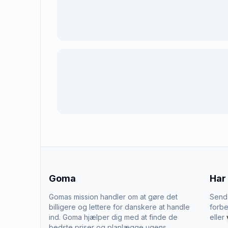
Goma
Har
Gomas mission handler om at gøre det
Send 
billigere og lettere for danskere at handle
forbe
ind. Goma hjælper dig med at finde de
eller
bedste priser og planlægge ugens