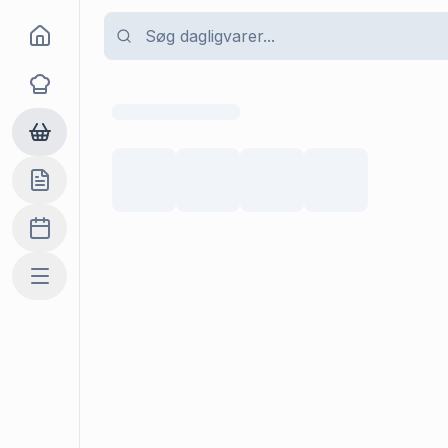
Goma
Opskrifter
Dagligvarer
Indkøbslisten
Madplan
Mere