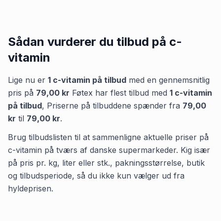
Sådan vurderer du tilbud på
c-
vitamin
Lige nu er
1
c-vitamin
på tilbud
med en gennemsnitlig
pris på
79,00 kr
Føtex
har flest tilbud med
1
c-vitamin
på tilbud
,
Priserne på tilbuddene spænder fra
79,00
kr
til
79,00 kr
.
Brug tilbudslisten til at sammenligne aktuelle priser på
c-vitamin på tværs af danske supermarkeder. Kig især
på pris pr. kg, liter eller stk., pakningsstørrelse, butik
og tilbudsperiode, så du ikke kun vælger ud fra
hyldeprisen.