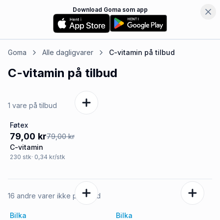
Download Goma som app
Goma
Alle dagligvarer
C-vitamin
på tilbud
C-vitamin
på tilbud
1 vare på tilbud
Føtex
Tilbud
79,00 kr
79,00 kr
C-vitamin
230
stk
· 0,34 kr/stk
16 andre varer ikke på tilbud
Bilka
Bilka