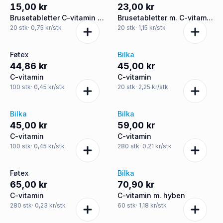
15,00 kr
23,00 kr
Brusetabletter C-vitamin m.
Brusetabletter m. C-vitamin
lemonsmag
lemon smag
20
stk
· 0,75 kr/stk
20
stk
· 1,15 kr/stk
Føtex
Bilka
44,86 kr
45,00 kr
C-vitamin
C-vitamin
100
stk
· 0,45 kr/stk
20
stk
· 2,25 kr/stk
Bilka
Bilka
45,00 kr
59,00 kr
C-vitamin
C-vitamin
100
stk
· 0,45 kr/stk
280
stk
· 0,21 kr/stk
Føtex
Bilka
65,00 kr
70,90 kr
C-vitamin
C-vitamin m. hyben
280
stk
· 0,23 kr/stk
60
stk
· 1,18 kr/stk